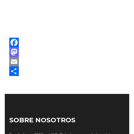
POSICIÓN
FÍSICO
EQUIPO ACTUAL
CD TOLEDO
Facebook
Mastodon
Email
Compartir
SOBRE NOSOTROS