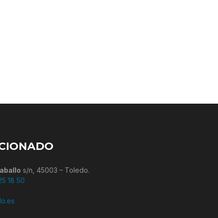
ICIONADO
aballo
s/n, 45003 – Toledo.
25 18 50
do.es