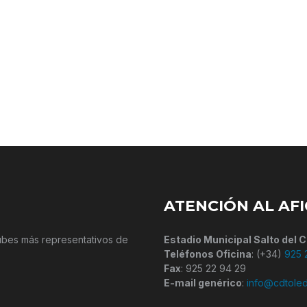
ATENCIÓN AL AF
lubes más representativos de
Estadio Municipal Salto del C
Teléfonos Oficina
: (+34)
925 
Fax
: 925 22 94 29
E-mail genérico
:
info@cdtole