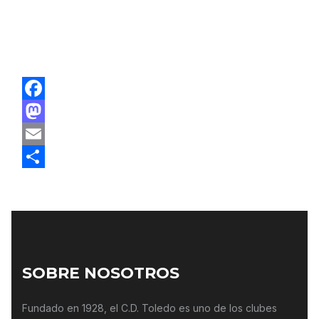
EQUIPO ACTUAL
CD TOLEDO
Facebook
Mastodon
Email
Compartir
SOBRE NOSOTROS
Fundado en 1928, el C.D. Toledo es uno de los clubes