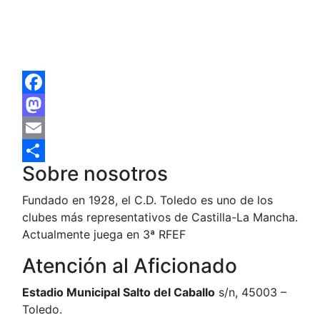
EQUIPO ACTUAL
CD TOLEDO
Facebook
Mastodon
Email
Sobre nosotros
Compartir
Fundado en 1928, el C.D. Toledo es uno de los
clubes más representativos de Castilla-La Mancha.
Actualmente juega en 3ª RFEF
Atención al Aficionado
Estadio Municipal Salto del Caballo
s/n, 45003 –
Toledo.