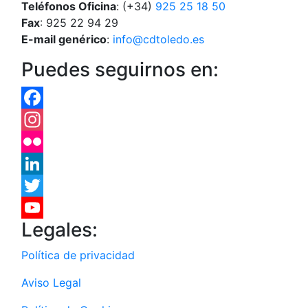
Teléfonos Oficina
: (+34)
925 25 18 50
Fax
: 925 22 94 29
E-mail genérico
:
info@cdtoledo.es
Puedes seguirnos en:
Facebook
Instagram
Flickr
LinkedIn
Twitter
Legales:
YouTube
Política de privacidad
Aviso Legal