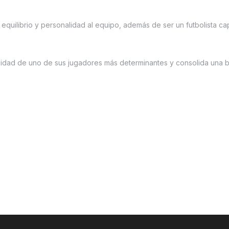
 equilibrio y personalidad al equipo, además de ser un futbolista c
uidad de uno de sus jugadores más determinantes y consolida una 