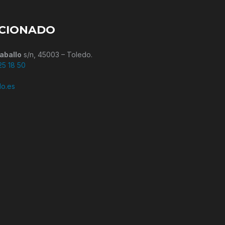
ICIONADO
aballo
s/n, 45003 – Toledo.
25 18 50
do.es