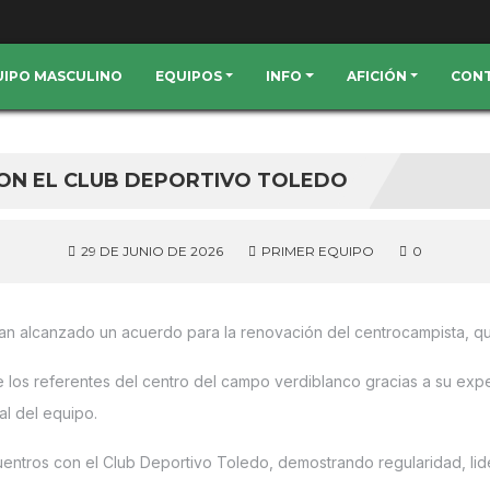
QUIPO MASCULINO
EQUIPOS
INFO
AFICIÓN
CON
ON EL CLUB DEPORTIVO TOLEDO
29 DE JUNIO DE 2026
PRIMER EQUIPO
0
an alcanzado un acuerdo para la renovación del centrocampista, que 
 los referentes del centro del campo verdiblanco gracias a su exper
l del equipo.
ntros con el Club Deportivo Toledo, demostrando regularidad, lid