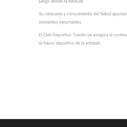
juego desde la medular.
Su veteranía y conocimiento del fútbol aportan
momentos importantes.
El Club Deportivo Toledo se asegura la contin
el futuro deportivo de la entidad.