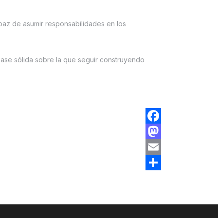
apaz de asumir responsabilidades en los
base sólida sobre la que seguir construyendo
Facebook
Mastodon
Email
Compartir