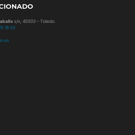
ICIONADO
aballo
s/n, 45003 – Toledo.
25 18 50
do.es