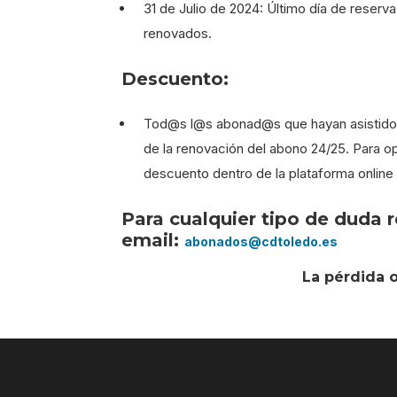
31 de Julio de 2024: Último día de reserv
renovados.
Descuento:
Tod@s l@s abonad@s que hayan asistido a
de la renovación del abono 24/25. Para op
descuento dentro de la plataforma online 
Para cualquier tipo de duda r
email:
abonados@cdtoledo.es
La pérdida o